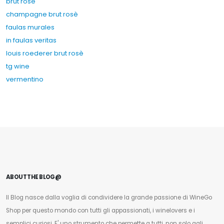
brut rosè
champagne brut rosè
faulas murales
in faulas veritas
louis roederer brut rosè
tg wine
vermentino
ABOUT THE BLOG@
Il Blog nasce dalla voglia di condividere la grande passione di WineGo
Shop per questo mondo con tutti gli appassionati, i winelovers e i
semplici curiosi. E' uno strumento che permette a tutti, non solo agli