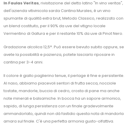
In Faulas Veritas
, rivisitazione del detto latino "In vino veritas",
dell'azienda vitivinicola sarda Cantina Murales, è un vino
spumante di qualità extra brut, Metodo Classico, realizzato con
un blend costituito, per il 90% da uve del vitigno locale
Vermentino di Gallura e per il restante 10% da uve di Pinot Nero.
Gradazione alcolica 12,5°. Può essere bevuto subito oppure, se
avete la possibilità e pazienza, potete lasciarlo riposare in
cantina per 3-4 anni.
Il colore è giallo paglierino tenue, il perlage è fine e persistente.
Al naso, abbiamo piacevoli sentori di frutta secca, nocciole
tostate, mandorle, buccia di cedro, crosta di pane ma anche
note minerali e balsamiche. In bocca ha un sapore armonico,
sapido, di lunga persistenza con un finale gradevolmente
ammandorlato, quindi non dà fastidio questa nota di mandorla
amara sul finale. C'è una perfetta armonia gusto-olfattiva.